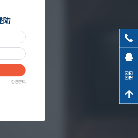
登陆
끅
뀩
낃
忘记密码
녕