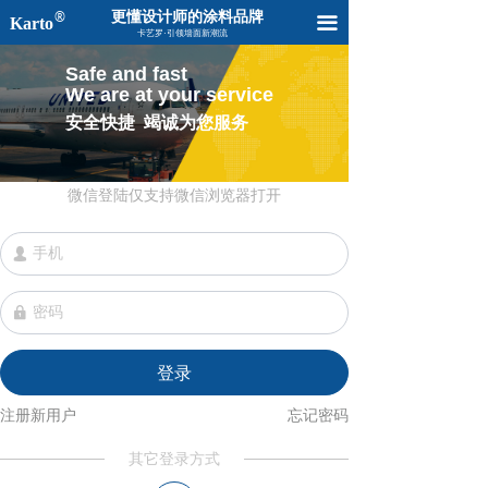
®
更懂设计师的涂料品牌
卡艺罗首页
끀
Karto
낀
卡艺罗·引领墙面新潮流
关于Karto
Safe and fast
We are at your service
产品系列
安全快捷 竭诚为您服务
在线订购
낙
微信登陆仅支持微信浏览器打开
招商加盟
넙
样板设计库
넱
工程案例
联系我们
登录
注册新用户
登陆注册
忘记密码
其它登录方式